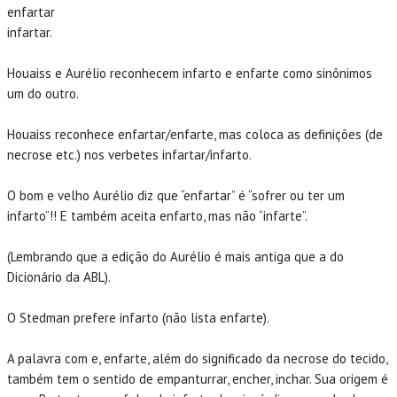
enfartar
POR QUE NÓS?
infartar.
PUBLICANDO CIÊNCIA
Houaiss e Aurélio reconhecem infarto e enfarte como sinônimos
PUBLICAR PRA QUÊ?
um do outro.
PORTFOLIO
Houaiss reconhece enfartar/enfarte, mas coloca as definições (de
necrose etc.) nos verbetes infartar/infarto.
EDIÇÃO DE ARTIGOS CIENTÍFICOS
EDIÇÃO DE REVISTAS CIENTÍFICAS
O bom e velho Aurélio diz que “enfartar” é “sofrer ou ter um
infarto”!! E também aceita enfarto, mas não “infarte”.
LIVROS
(Lembrando que a edição do Aurélio é mais antiga que a do
SITES & DIVULGAÇÃO INSTITUCIONAL
Dicionário da ABL).
JORNALISMO & JORNALISMO CIENTÍFICO
O Stedman prefere infarto (não lista enfarte).
O QUE OS CLIENTES FALAM
A palavra com e, enfarte, além do significado da necrose do tecido,
CONTATE-NOS
também tem o sentido de empanturrar, encher, inchar. Sua origem é