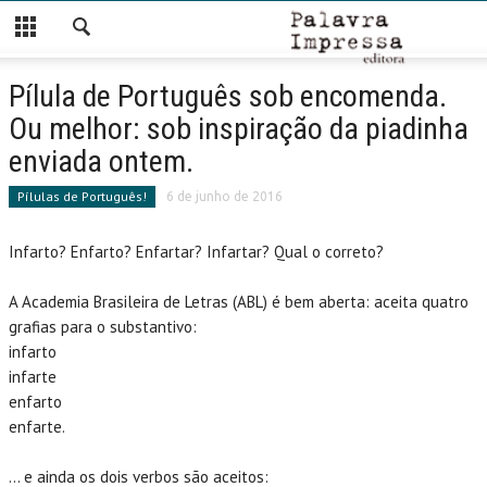
FECHAR
HOME
Pílula de Português sob encomenda.
Ou melhor: sob inspiração da piadinha
CATEGORIAS
enviada ontem.
SOBRE EDIÇÃO DE TEXTOS CIENTÍFICOS
Pílulas de Português!
6 de junho de 2016
PÍLULAS DE PORTUGUÊS!
Infarto? Enfarto? Enfartar? Infartar? Qual o correto?
NOVIDADES
A Academia Brasileira de Letras (ABL) é bem aberta: aceita quatro
TRABALHOS
grafias para o substantivo:
LIVROS
infarto
infarte
EMPRESA
enfarto
enfarte.
QUEM SOMOS
… e ainda os dois verbos são aceitos:
O QUE FAZEMOS