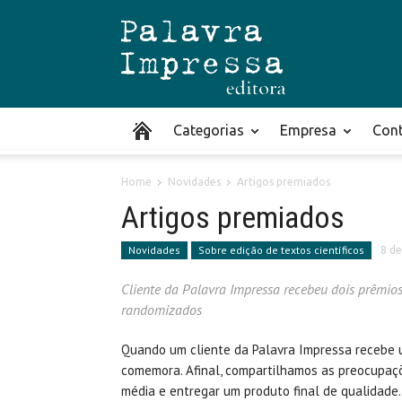
Categorias
Empresa
Con
Home
Novidades
Artigos premiados
Artigos premiados
Novidades
Sobre edição de textos científicos
8 de
Cliente da Palavra Impressa recebeu dois prêmios
randomizados
Quando um cliente da Palavra Impressa recebe u
comemora. Afinal, compartilhamos as preocupaç
média e entregar um produto final de qualidade