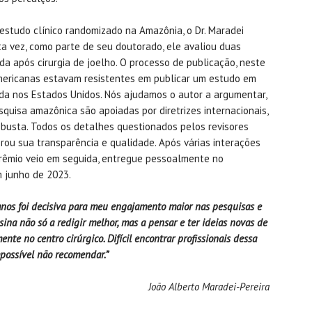
estudo clínico randomizado na Amazônia, o Dr. Maradei
ta vez, como parte de seu doutorado, ele avaliou duas
a após cirurgia de joelho. O processo de publicação, neste
americanas estavam resistentes em publicar um estudo em
rida nos Estados Unidos. Nós ajudamos o autor a argumentar,
quisa amazônica são apoiadas por diretrizes internacionais,
obusta. Todos os detalhes questionados pelos revisores
rou sua transparência e qualidade. Após várias interações
prêmio veio em seguida, entregue pessoalmente no
m junho de 2023.
anos foi decisiva para meu engajamento maior nas pesquisas e
sina não só a redigir melhor, mas a pensar e ter ideias novas de
te no centro cirúrgico. Difícil encontrar profissionais dessa
possível não recomendar.”
João Alberto Maradei-Pereira