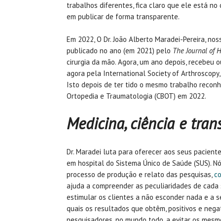
trabalhos diferentes, fica claro que ele está n
em publicar de forma transparente.
Em 2022, O Dr. João Alberto Maradei-Pereira, nos
publicado no ano (em 2021) pelo
The Journal of 
cirurgia da mão. Agora, um ano depois, recebeu o
agora pela International Society of Arthroscopy
Isto depois de ter tido o mesmo trabalho recon
Ortopedia e Traumatologia (CBOT) em 2022.
Medicina, ciência e tran
Dr. Maradei luta para oferecer aos seus pacient
em hospital do Sistema Único de Saúde (SUS). 
processo de produção e relato das pesquisas,
co
ajuda a compreender as peculiaridades de cada s
estimular os clientes a não esconder nada e a 
quais os resultados que obtêm, positivos e nega
pesquisadores, no mundo todo, a evitar os mes