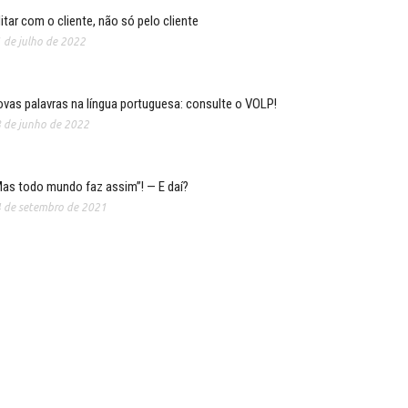
itar com o cliente, não só pelo cliente
 de julho de 2022
vas palavras na língua portuguesa: consulte o VOLP!
 de junho de 2022
as todo mundo faz assim”! — E daí?
 de setembro de 2021