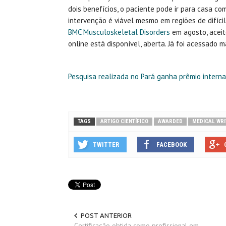
dois benefícios, o paciente pode ir para casa 
intervenção é viável mesmo em regiões de difíc
BMC Musculoskeletal Disorders
em agosto, aceit
online está disponível, aberta. Já foi acessado
Pesquisa realizada no Pará ganha prêmio intern
TAGS
ARTIGO CIENTÍFICO
AWARDED
MEDICAL WRI
TWITTER
FACEBOOK
POST ANTERIOR
Certificação obtida como profissional em