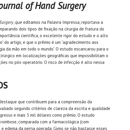
ournal of Hand Surgery
 Surgery
, que editamos na Palavra Impressa, reportava a
parando dois tipos de fixação na cirurgia de fratura do
importância científica, o excelente rigor do estudo e o alto
” do artigo, e que o prêmio é um “agradecimento aos
urgia da mão em todo o mundo”. O estudo escancarou para o
cirúrgico em localizações geográficas que impossibilitam o
ões no pós-operatório. O risco de infecção é alto nessa
OS
 destaque que contribuem para a compreensão da
valiado segundo critérios de clareza da escrita e qualidade
ngresso e mais 3 mil dólares como prêmio. O estudo
 trombose, comparada com a farmacológica (com
e e edema da perna operada. Como se não bastasse esses