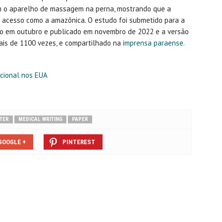
com o aparelho de massagem na perna, mostrando que a
il acesso como a amazônica. O estudo foi submetido para a
o em outubro e publicado em novembro de 2022 e a versão
 mais de 1100 vezes, e compartilhado na
imprensa paraense
.
acional nos EUA
TER
MEDICAL WRITING
PAPER
GOOGLE +
PINTEREST