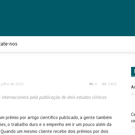
tate-nos
 julho de 2023
0
2430
Ar
8 
 internacionais pela publicação de dois estudos clínicos
Ce
m prêmio por artigo científico publicado, a gente também
ci
ões, o trabalho duro e o empenho em ir um pouco além da
7 
. Quando um mesmo cliente recebe dois prêmios por dois