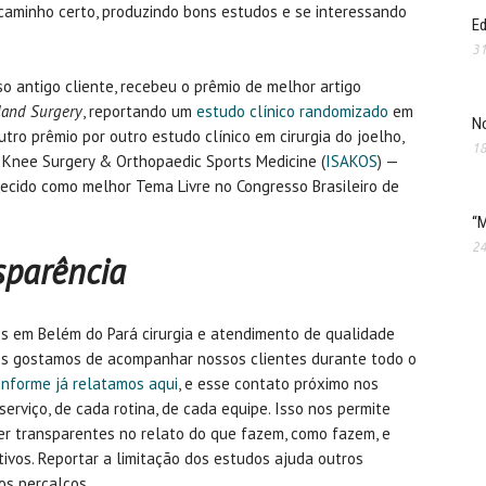
o caminho certo, produzindo bons estudos e se interessando
Ed
31
so antigo cliente, recebeu o prêmio de melhor artigo
Hand Surgery
, reportando um
estudo clínico randomizado
em
No
utro prêmio por outro estudo clínico em cirurgia do joelho,
18
, Knee Surgery & Orthopaedic Sports Medicine (
ISAKOS
) —
hecido como melhor Tema Livre no Congresso Brasileiro de
“M
24
sparência
es em Belém do Pará cirurgia e atendimento de qualidade
Nós gostamos de acompanhar nossos clientes durante todo o
nforme já relatamos aqui
, e esse contato próximo nos
erviço, de cada rotina, de cada equipe. Isso nos permite
ser transparentes no relato do que fazem, como fazem, e
tivos. Reportar a limitação dos estudos ajuda outros
mos percalços.